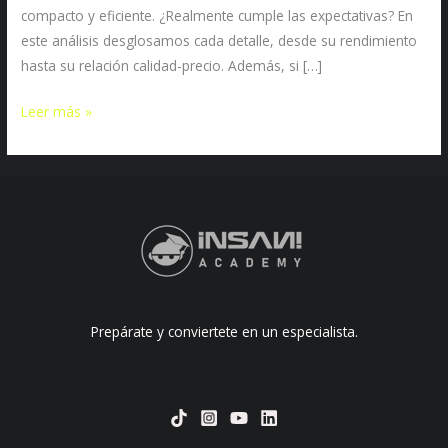
Análisis
compacto y eficiente. ¿Realmente cumple las expectativas? En
completo
este análisis desglosamos cada detalle, desde su rendimiento
hasta su relación calidad-precio. Además, si […]
Leer más »
Prepárate y conviertete en un especialista.