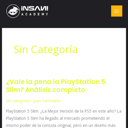
Ir
al
contenido
Sin Categoría
¿Vale la pena la PlayStation 5
¿Vale
Slim? Análisis completo
la
pena
Sin categoría
/
Juan Sanmartín
la
PlayStation
PlayStation 5 Slim: ¿La Mejor Versión de la PS5 en este año? La
5
PlayStation 5 Slim ha llegado al mercado prometiendo el
Slim?
mismo poder de la consola original, pero en un diseño más